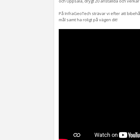
och Uppsala, drygt 20 anställda och verka
På InfraGeoTech strävar vi efter att bibehå
mål samt ha roligt på vägen dit!