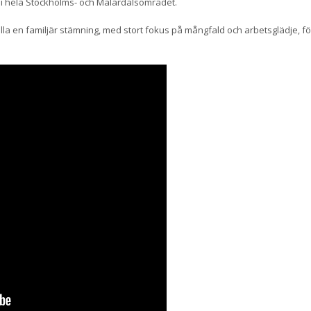
r i hela Stockholms- och Mälardalsområdet.
lla en familjär stämning, med stort fokus på mångfald och arbetsglädje, för