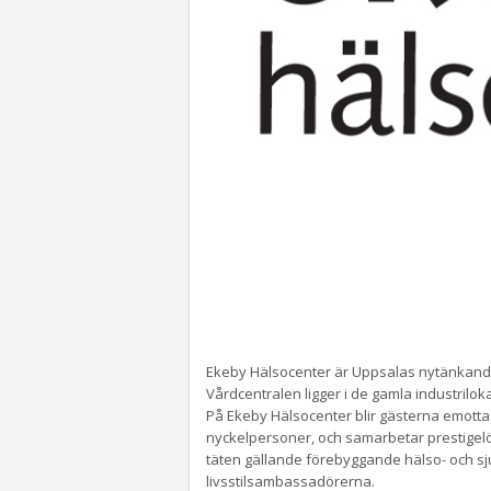
Ekeby Hälsocenter är Uppsalas nytänkande 
Vårdcentralen ligger i de gamla industrilok
På Ekeby Hälsocenter blir gästerna emottag
nyckelpersoner, och samarbetar prestigelös
täten gällande förebyggande hälso- och sju
livsstilsambassadörerna.