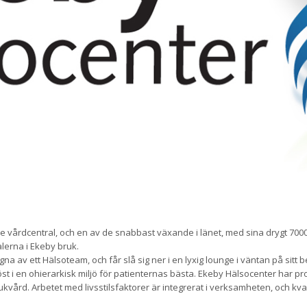
vårdcentral, och en av de snabbast växande i länet, med sina drygt 7000
alerna i Ekeby bruk.
na av ett Hälsoteam, och får slå sig ner i en lyxig lounge i väntan på sit
t i en ohierarkisk miljö för patienternas bästa. Ekeby Hälsocenter har pro
kvård. Arbetet med livsstilsfaktorer är integrerat i verksamheten, och kv