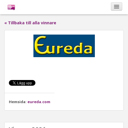
« Tillbaka till alla vinnare
Kalendarium
Om Bona Postulata
Sponsorer
Vinnare
Hemsida:
eureda.com