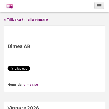
« Tillbaka till alla vinnare
Kalendarium
Om Bona Postulata
Dimea AB
Sponsorer
Vinnare
Hemsida:
dimea.se
Vinnare 2026