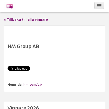
« Tillbaka till alla vinnare
Kalendarium
Om Bona Postulata
HM Group AB
Sponsorer
Vinnare
Hemsida:
hm.com/gb
Vinnare 2026