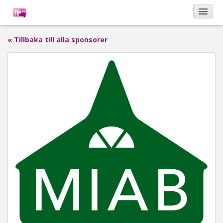
« Tillbaka till alla sponsorer
Kalendarium
Om Bona Postulata
Sponsorer
Vinnare