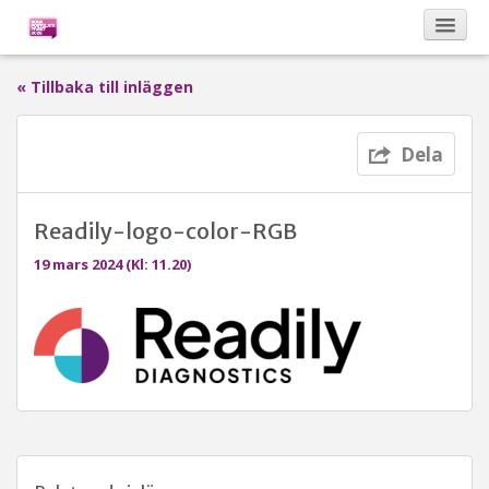
« Tillbaka till inläggen
Kalendarium
Dela
Om Bona Postulata
Readily-logo-color-RGB
Sponsorer
19 mars 2024 (Kl: 11.20)
Vinnare