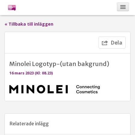
« Tillbaka till inläggen
Kalendarium
Dela
Om Bona Postulata
Minolei Logotyp-(utan bakgrund)
Sponsorer
16 mars 2023 (Kl: 08.23)
Vinnare
Relaterade inlägg