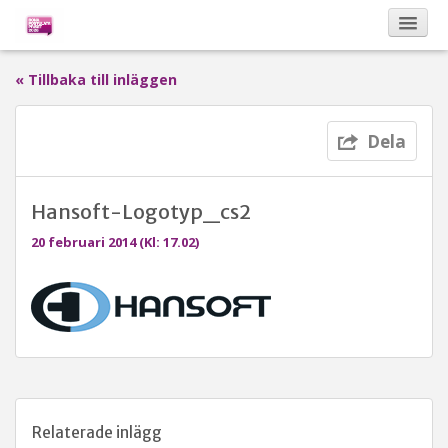
« Tillbaka till inläggen
Kalendarium
Dela
Om Bona Postulata
Hansoft-Logotyp_cs2
Sponsorer
20 februari 2014 (Kl: 17.02)
Vinnare
Relaterade inlägg