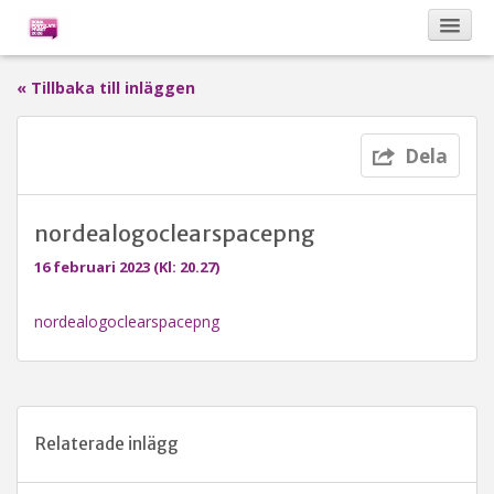
« Tillbaka till inläggen
Kalendarium
Dela
Om Bona Postulata
nordealogoclearspacepng
Sponsorer
16 februari 2023 (Kl: 20.27)
nordealogoclearspacepng
Vinnare
Relaterade inlägg