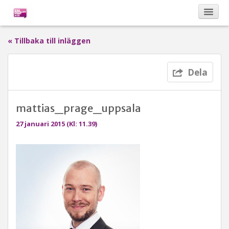
« Tillbaka till inläggen
Kalendarium
Dela
Om Bona Postulata
mattias_prage_uppsala
Sponsorer
27 januari 2015 (Kl: 11.39)
Vinnare