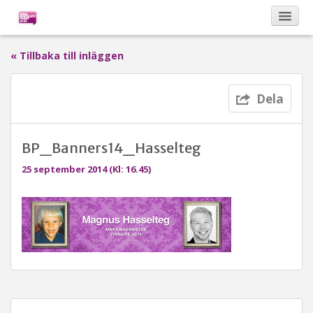
« Tillbaka till inläggen
Kalendarium
Dela
Om Bona Postulata
BP_Banners14_Hasselteg
Sponsorer
25 september 2014 (Kl: 16.45)
Vinnare