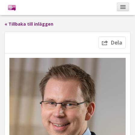
« Tillbaka till inläggen
Kalendarium
Dela
Om Bona Postulata
Sponsorer
Vinnare