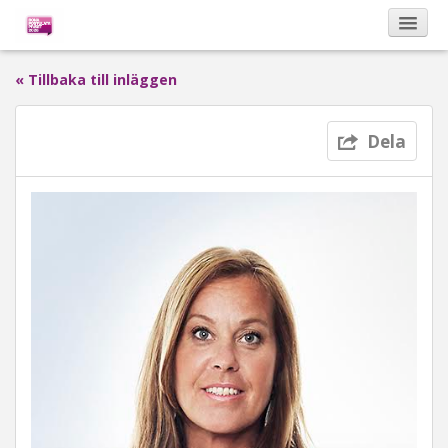
« Tillbaka till inläggen
Kalendarium
Dela
Om Bona Postulata
Sponsorer
Vinnare